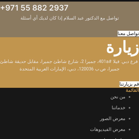
+971 55 882 2937
تواصل مع الدكتور عبد السلام إذا كان لديك أي أسئلة
تواصل معنا
زيارة
فرع دبي: فيلا #401a، جميرا 2، شارع شاطئ جميرا، مقابل حديقة شاطئ
جميرا، ص.ب 120036، دبي، الإمارات العربية المتحدة
قم بزيارتنا
القائمة
من نحن
خدماتنا
معرض الصور
معرض الفيديوهات