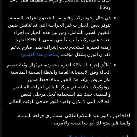
خدمات Sleeve، Bypass، وإجراءات متقدمة مثل SADI
وESG.
في حال وجود تردّد أو قلق من الخضوع لجراحة السمنة،
تتوفر بعض الخيارات غير الجراحية التي قد تُناقش ضمن
التقييم الطبي الشامل، ومن بين هذه الخيارات إجراء
يعتمد على تركيب أنبوب أنفي يسمى الـ KEN لفترة
زمنية قصيرة، يُستخدم تحت إشراف طبي صارم لدعم
فقدان الوزن بشكل مؤقت. (
شاهدي هذا الفيديو
)
يُطبَّق إجراء الـ KEN لفترة محدودة، ثم يُزال ويُعاد تقييم
الحالة وفق الاستجابة العامة والخطة الصحية المناسبة
لكل مريض، ويُعد هذا الخيار متاحًا فقط ضمن
بروتوكولات خاصة في مركز الطائي لجراحة المناظير
والسمنة، حيث يتم استخدامه كحل مرحلي لبعض
الحالات التي لا تكون جاهزة للجراحة في الوقت الحالي.
لذا فاخيار دكتور عبد السلام الطائي استشاري جراحة السمنة
والمناظير يفتح لكِ أبواب الصحة والأمومة.