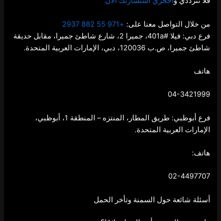
فلا تترددي و
احجزي استشارتك الآن
من خلال التواصل معنا على:
+971 55 882 2937
فرع دبي: فيلا #401a، جميرا 2، شارع شاطئ جميرا، مقابل حديقة
شاطئ جميرا، ص.ب 120036، دبي، الإمارات العربية المتحدة.
هاتف
04-3421999
فرع أبوظبي: طريق المطار، المنتزه – المنطقة 1، أبوظبي،
الإمارات العربية المتحدة.
هاتف:
02-4497707
أسئلة شائعة حول السمنة وتأخر الحمل