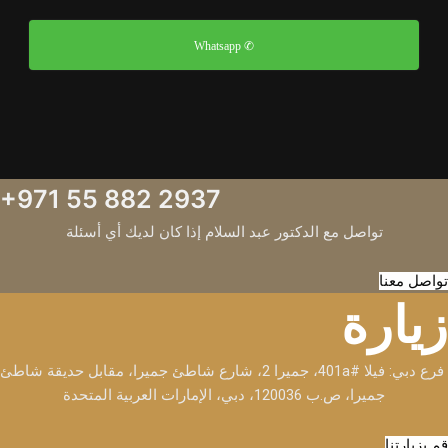
✆ Whatsapp
+971 55 882 2937
تواصل مع الدكتور عبد السلام إذا كان لديك أي أسئلة
تواصل معنا
زيارة
فرع دبي: فيلا #401a، جميرا 2، شارع شاطئ جميرا، مقابل حديقة شاطئ
جميرا، ص.ب 120036، دبي، الإمارات العربية المتحدة
قم بزيارتنا