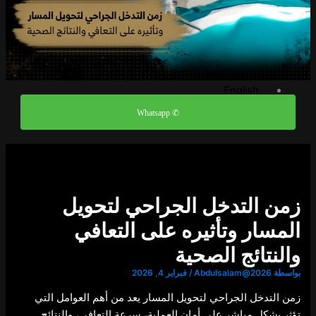
الاسئلة الشائعة
مدونة
تواصل معنا
العربية
English
العربية
✆ Whatsapp
X
زمن التدخل الجراحي لتحويل
المسار وتأثيره على التعافي
والنتائج الصحية
بواسطة
Abdulsalam@2026
/
فبراير 4, 2026
زمن التدخل الجراحي لتحويل المسار يعد من أهم العوامل التي
تؤثر بشكل مباشر على أمان العملية، سرعة التعافي، والنتائج