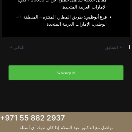
مقابل حديقة شاطئ جميرا، ص.ب 120036، دبي،
الإمارات العربية المتحدة.
فرع أبوظبي
: طريق المطار، المنتزه – المنطقة ١ –
أبوظبي، الإمارات العربية المتحدة
السابق
التالي
✆ Whatsapp
+971 55 882 2937
تواصل مع الدكتور عبد السلام إذا كان لديك أي أسئلة