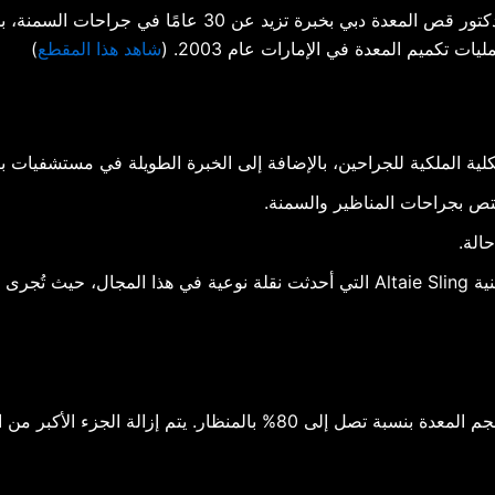
يتميز الدكتور الاستشاري عبد السلام الطائي أفضل دكتور قص ا
شاهد هذا المقطع
)
ص بجراحات المناظير والسمنة.​
لة.​
طوّر د. الطائي أفضل قص المعدة دبي تقنية Altaie Sling التي أحدثت نقلة نوعية
، بتقليل حجم المعدة بنسبة تصل إلى 80% بالمنظار. يتم 