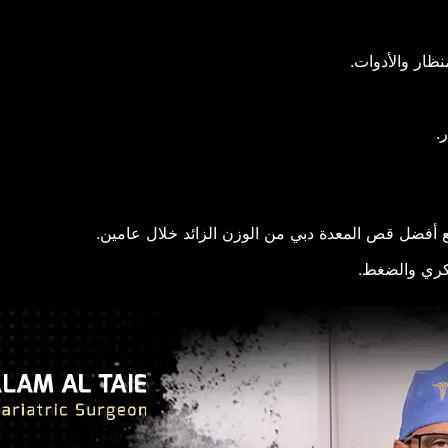
ار والأدوات.​
​
ري والضغط.​