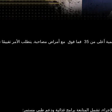
قييمًا شاملاً للصحة العامة قبل الإجراء.​
الإجراء، تشمل المتابعة برامج غذائية ودعم طبي مستمر: