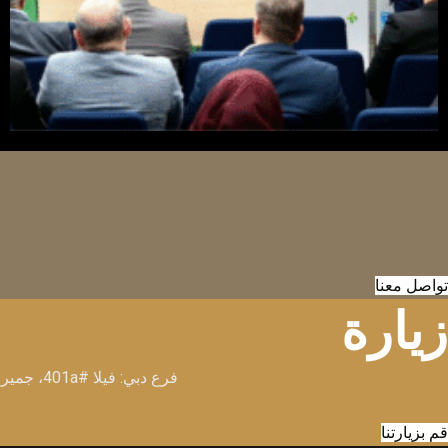
تواصل معنا
زيارة
فرع دبي: فيلا #401a، جميرا 2، شارع شاطئ جميرا، مقابل حديقة شاطئ جميرا، ص.ب 120036، دبي، الإمارات العربية المتحدة
قم بزيارتنا