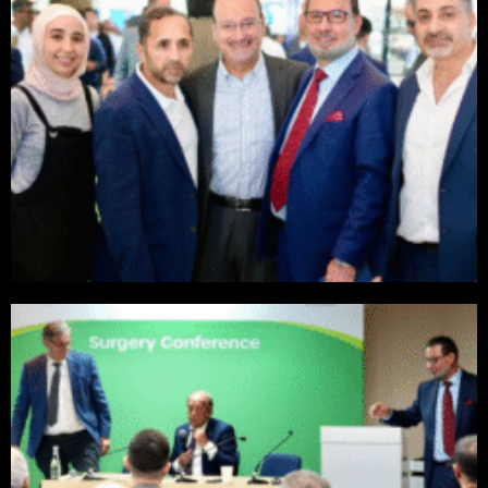
معرض الفيديوهات
الاسئلة الشائعة
مدونة
تواصل معنا
العربية
English
العربية
X