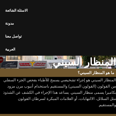
استئصال المرارة بالمنظار
الاسئلة الشائعة
تحرير الالتصاقات بالمنظار
تثبيت المعدة بالمنظار
مدونة
الجراحة المفتوحة
تواصل معنا
استئصال الورم الشحمي
استئصال الكيس الدهني
العربية
المنظار السيني
قسم التنظير الداخلي
المنظار السيني
ما هو المنظار السيني؟
منظار البطن التشخيصي
منظار المعدة
المنظار السيني هو إجراء تشخيصي يسمح للأطباء بفحص الجزء السفلي
من القولون (القولون السيني) والمستقيم باستخدام أنبوب مرن مزود
بكاميرا يسمى منظار السيني. يساعد هذا الإجراء في الكشف عن الشذوذ
المعرض
مثل السلائل، الالتهابات، أو العلامات المبكرة لسرطان القولون
معرض الصور
والمستقيم.
معرض الفيديوهات