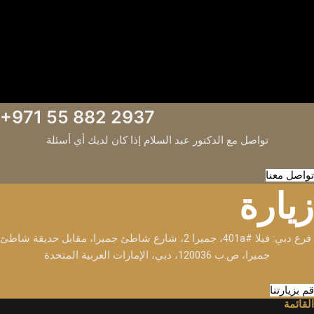
+971 55 882 2937
تواصل مع الدكتور عبد السلام إذا كان لديك أي أسئلة
تواصل معنا
زيارة
فرع دبي: فيلا #401a، جميرا 2، شارع شاطئ جميرا، مقابل حديقة شاطئ
جميرا، ص.ب 120036، دبي، الإمارات العربية المتحدة
قم بزيارتنا
القائمة