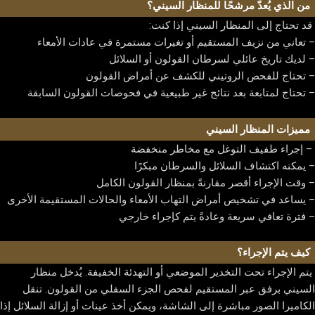
من الذي يُعدّ مرشحًا للمنظار السيني؟
الاسئلة الشائعة
قد تحتاج إلى المنظار السيني إذا كنت:
مدونة
– تعاني من نزيف المستقيم أو تغيرات مستمرة في عادات الأمعاء
تواصل معنا
– لديك تاريخ عائلي لسرطان القولون أو السلائل
العربية
– تحتاج للفحص الروتيني للكشف عن أمراض القولون
English
– تحتاج لمتابعة بعد نتائج غير طبيعية في فحوصات القولون السابقة
العربية
مميزات المنظار السيني
– إجراء طفيف التوغل مع مخاطر منخفضة
– يمكنه اكتشاف السلائل والسرطان مبكرًا
X
– وقت الإجراء أقصر مقارنةً بمنظار القولون الكامل
– يساعد في تشخيص أمراض التهاب الأمعاء والحالات المستقيمة الأخرى
– فترة تعافي سريعة وعادةً يتم كإجراء خارجي
كيف يتم الإجراء؟
يتم الإجراء تحت التخدير الموضعي أو التهدئة الخفيفة. يُدخل منظار
السيني برفق عبر المستقيم لفحص الجزء السفلي من القولون. تنقل
الكاميرا الصور مباشرة إلى الشاشة، ويمكن أخذ عينات أو إزالة السلائل إذا