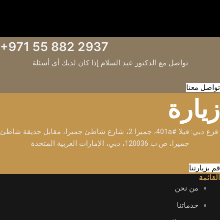
+971 55 882 2937
تواصل مع الدكتور عبد السلام إذا كان لديك أي أسئلة
تواصل معنا
زيارة
فرع دبي: فيلا #401a، جميرا 2، شارع شاطئ جميرا، مقابل حديقة شاطئ
جميرا، ص.ب 120036، دبي، الإمارات العربية المتحدة
قم بزيارتنا
القائمة
من نحن
خدماتنا