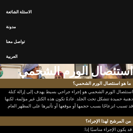
استئصال المرارة بالمنظار
الاسئلة الشائعة
تحرير الالتصاقات بالمنظار
تثبيت المعدة بالمنظار
مدونة
الجراحة المفتوحة
تواصل معنا
استئصال الورم الشحمي
استئصال الكيس الدهني
العربية
استئصال الورم الشحمي
قسم التنظير الداخلي
المنظار السيني
ما هو استئصال الورم الشحمي؟
منظار البطن التشخيصي
منظار المعدة
استئصال الورم الشحمي هو إجراء جراحي بسيط يهدف إلى إزالة كتلة
دهنية حميدة تتشكل تحت الجلد. عادةً تكون هذه الكتل غير مؤلمة، لكنها
قد تسبب انزعاجًا بسبب حجمها أو موقعها أو تأثيرها على المظهر العام.
المعرض
معرض الصور
من المرشح لهذا الإجراء؟
معرض الفيديوهات
قد يكون الإجراء مناسبًا إذا: