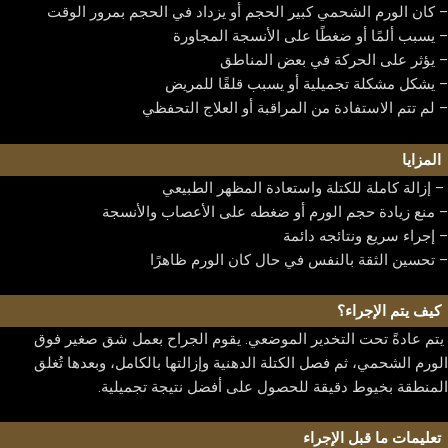
– كان الورم الشحمي كبير الحجم أو يزداد في الحجم بمرور الوقت
الاسئلة الشائعة
– يسبب ألمًا أو ضغطًا على الأنسجة المجاورة
مدونة
– يؤثر على الحركة في بعض المناطق
تواصل معنا
– يشكل مشكلة تجميلية أو يسبب قلقًا للمريض
العربية
– لم تتم الاستفادة من المراقبة أو العلاج التحفظي
English
العربية
المزايا
– إزالة كاملة للكتلة واستعادة المظهر الطبيعي
– منع زيادة حجم الورم أو ضغطه على الأعصاب والأنسجة
– إجراء سريع ونتائجه دائمة
X
– تحسين الثقة بالنفس في حال كان الورم ظاهرًا
كيف يتم الإجراء؟
يتم عادةً تحت التخدير الموضعي. يقوم الجراح بعمل شق صغير فوق
الورم الشحمي، ثم فصل الكتلة الدهنية وإزالتها بالكامل، وبعدها تُغلق
المنطقة بخيوط دقيقة للحصول على أفضل نتيجة تجميلية.
تعليمات ما قبل الإجراء