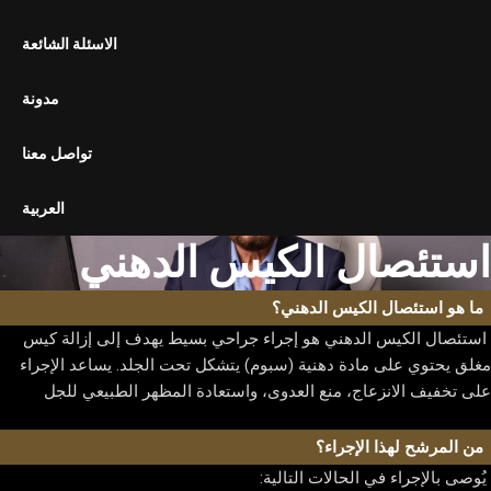
استئصال المرارة بالمنظار
الاسئلة الشائعة
تحرير الالتصاقات بالمنظار
تثبيت المعدة بالمنظار
مدونة
الجراحة المفتوحة
تواصل معنا
استئصال الورم الشحمي
استئصال الكيس الدهني
العربية
استئصال الكيس الدهني
قسم التنظير الداخلي
المنظار السيني
ما هو استئصال الكيس الدهني؟
منظار البطن التشخيصي
منظار المعدة
استئصال الكيس الدهني هو إجراء جراحي بسيط يهدف إلى إزالة كيس
مغلق يحتوي على مادة دهنية (سبوم) يتشكل تحت الجلد. يساعد الإجراء
على تخفيف الانزعاج، منع العدوى، واستعادة المظهر الطبيعي للجل
المعرض
معرض الصور
من المرشح لهذا الإجراء؟
معرض الفيديوهات
يُوصى بالإجراء في الحالات التالية: