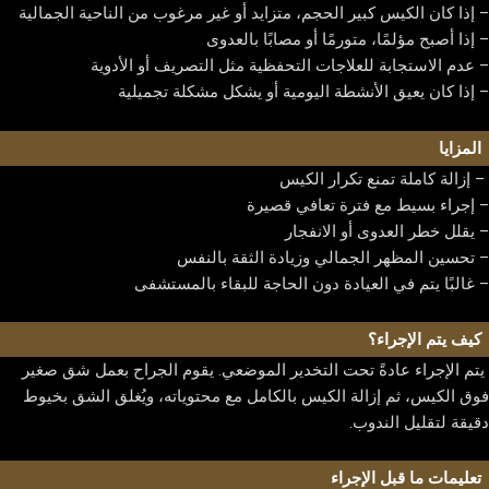
– إذا كان الكيس كبير الحجم، متزايد أو غير مرغوب من الناحية الجمالية
الاسئلة الشائعة
– إذا أصبح مؤلمًا، متورمًا أو مصابًا بالعدوى
مدونة
– عدم الاستجابة للعلاجات التحفظية مثل التصريف أو الأدوية
تواصل معنا
– إذا كان يعيق الأنشطة اليومية أو يشكل مشكلة تجميلية
العربية
English
المزايا
العربية
– إزالة كاملة تمنع تكرار الكيس
– إجراء بسيط مع فترة تعافي قصيرة
– يقلل خطر العدوى أو الانفجار
– تحسين المظهر الجمالي وزيادة الثقة بالنفس
X
– غالبًا يتم في العيادة دون الحاجة للبقاء بالمستشفى
كيف يتم الإجراء؟
يتم الإجراء عادةً تحت التخدير الموضعي. يقوم الجراح بعمل شق صغير
فوق الكيس، ثم إزالة الكيس بالكامل مع محتوياته، ويُغلق الشق بخيوط
دقيقة لتقليل الندوب.
تعليمات ما قبل الإجراء