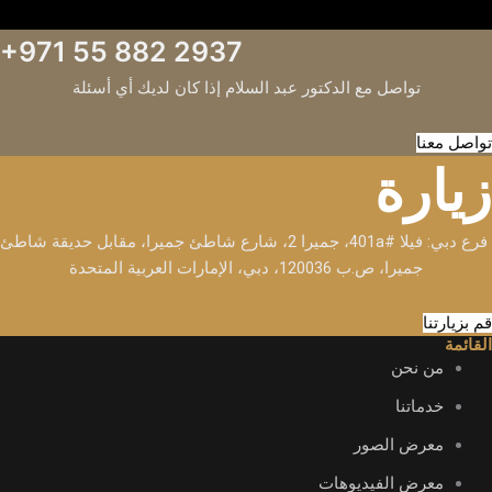
+971 55 882 2937
تواصل مع الدكتور عبد السلام إذا كان لديك أي أسئلة
تواصل معنا
زيارة
فرع دبي: فيلا #401a، جميرا 2، شارع شاطئ جميرا، مقابل حديقة شاطئ
جميرا، ص.ب 120036، دبي، الإمارات العربية المتحدة
قم بزيارتنا
القائمة
من نحن
خدماتنا
معرض الصور
معرض الفيديوهات